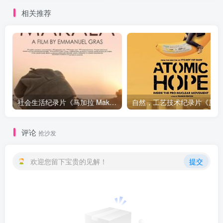
相关推荐
社会生活纪录片《马加拉 Makala》下载
自然，工
评论
抢沙发
欢迎您留下宝贵的见解！
提交