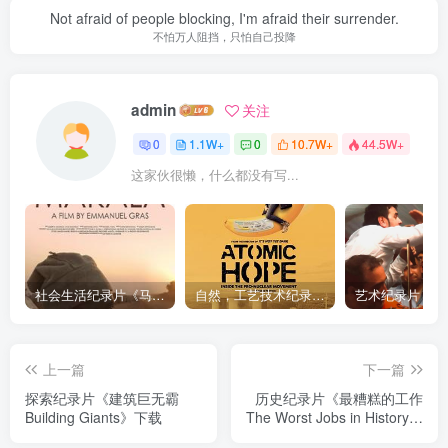
Not afraid of people blocking, I'm afraid their surrender.
不怕万人阻挡，只怕自己投降
admin
关注
0
1.1W+
0
10.7W+
44.5W+
这家伙很懒，什么都没有写...
社会生活纪录片《马加拉 Makala》下载
自然，工艺技术纪录片《原子能的希望 Atomic Hope – Inside the Pro-Nuclear Movement》下载
上一篇
下一篇
探索纪录片《建筑巨无霸
历史纪录片《最糟糕的工作
Building Giants》下载
The Worst Jobs in History》
下载