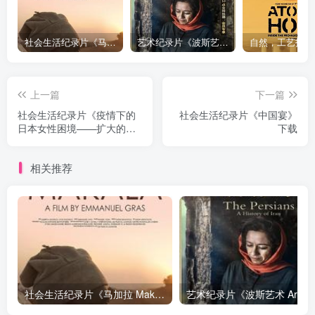
社会生活纪录片《马加拉 Makala》下载
艺术纪录片《波斯艺术 Art of Persia》下载
上一篇
下一篇
社会生活纪录片《疫情下的
社会生活纪录片《中国宴》
日本女性困境——扩大的性
下载
被害与生活苦 “パパ活”広が
る性被害▽生活苦が女性を
相关推荐
追い詰める》下载
社会生活纪录片《马加拉 Makala》下载
艺