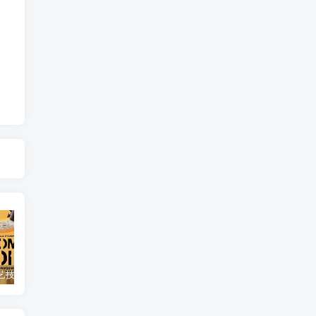
自然，工艺技术纪录片《原子能的希望 Atomic Hope – Inside the Pro-Nuclear Movement》下载
艺术纪录片《世界：新吉普赛之王 This World: The New Gypsy Kings》下载
自然纪录片《沙漠生存者：阿拉伯狼 Desert Survivors: The Arabian Wolf》下载