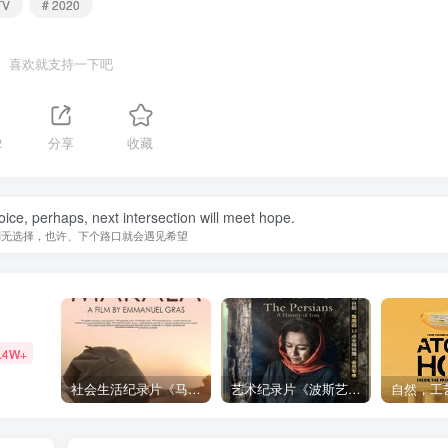
TV
# 2020
喜欢就支持一下吧
2
分享
收藏
ice, perhaps, next intersection will meet hope.
别无选择，也许、下个路口就会遇见希望
.4W+
社会生活纪录片《马加拉 Makala》下载
艺术纪录片《波斯艺术 Art of Persia》下载