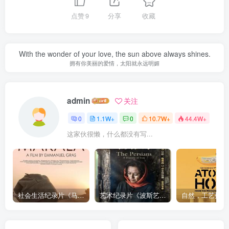
点赞
9
分享
收藏
With the wonder of your love, the sun above always shines.
拥有你美丽的爱情，太阳就永远明媚
admin
关注
0
1.1W+
0
10.7W+
44.4W+
这家伙很懒，什么都没有写...
社会生活纪录片《马加拉 Makala》下载
艺术纪录片《波斯艺术 Art of Persia》下载