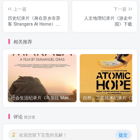
上一篇
下一篇
历史纪录片《身在异乡非异
人文地理纪录片《游走中
客 Strangers At Home》下
国》下载
载
相关推荐
社会生活纪录片《马加拉 Makala》下载
自然，工
评论
抢沙发
欢迎您留下宝贵的见解！
提交