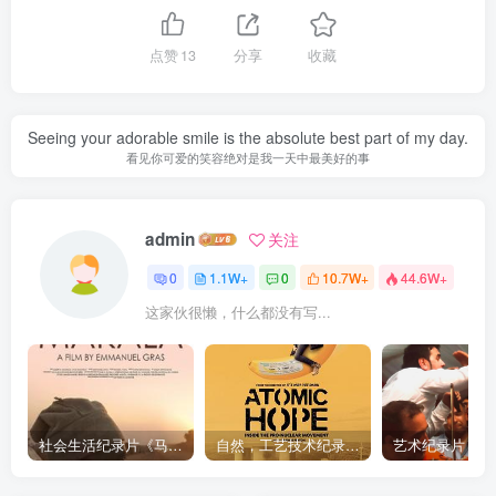
点赞
13
分享
收藏
Seeing your adorable smile is the absolute best part of my day.
看见你可爱的笑容绝对是我一天中最美好的事
admin
关注
0
1.1W+
0
10.7W+
44.6W+
这家伙很懒，什么都没有写...
社会生活纪录片《马加拉 Makala》下载
自然，工艺技术纪录片《原子能的希望 Atomic Hope – Inside the Pro-Nuclear Movement》下载