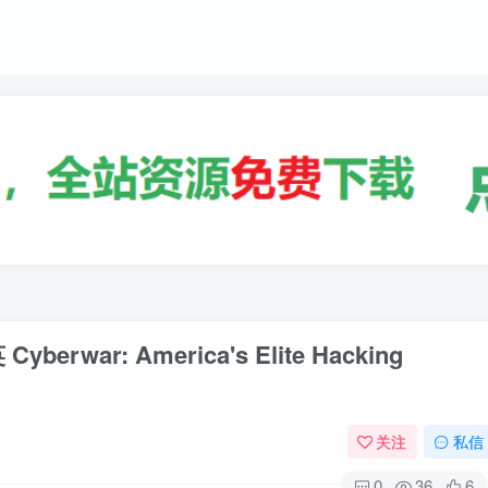
ar: America's Elite Hacking
关注
私信
0
36
6