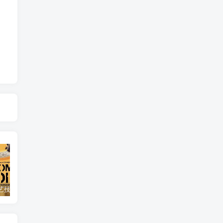
自然，工艺技术纪录片《原子能的希望 Atomic Hope – Inside the Pro-Nuclear Movement》下载
艺术纪录片《世界：新吉普赛之王 This World: The New Gypsy Kings》下载
自然纪录片《沙漠生存者：阿拉伯狼 Desert Survivors: The Arabian Wolf》下载