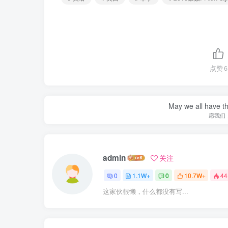
点赞
6
May we all have th
愿我们
admin
关注
0
1.1W+
0
10.7W+
44
这家伙很懒，什么都没有写...