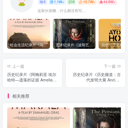
0
1.1W+
0
10.7W+
44.6W+
这家伙很懒，什么都没有写...
社会生活纪录片《马加拉 Makala》下载
艺术纪录片《波斯艺术 Art of Persia》下载
上一篇
下一篇
历史纪录片《阿梅莉亚·埃尔
历史纪录片《历史频道：古
哈特—遗落的证据 Amelia
代发明大展 Ancient
Earhart The Lost
Discoveries》下载
Evidence》下载
相关推荐