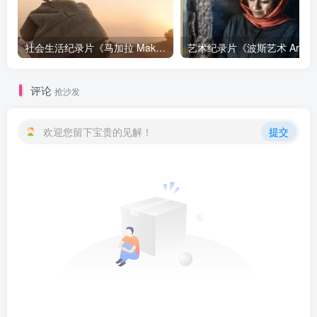
社会生活纪录片《马加拉 Makala》下载
艺
评论
抢沙发
欢迎您留下宝贵的见解！
提交