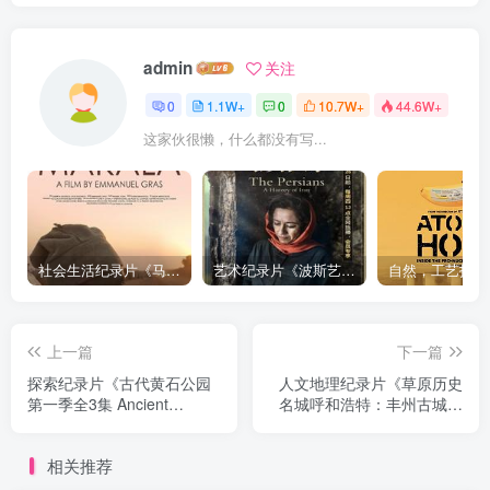
admin
关注
0
1.1W+
0
10.7W+
44.6W+
这家伙很懒，什么都没有写...
社会生活纪录片《马加拉 Makala》下载
艺术纪录片《波斯艺术 Art of Persia》下载
上一篇
下一篇
探索纪录片《古代黄石公园
人文地理纪录片《草原历史
第一季全3集 Ancient
名城呼和浩特：丰州古城》
Yellowstone》下载
下载
相关推荐