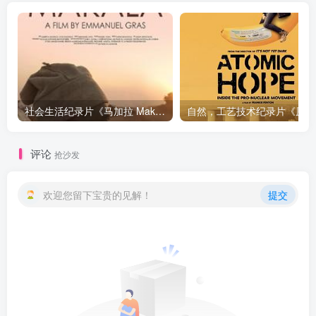
社会生活纪录片《马加拉 Makala》下载
自然，工
评论
抢沙发
欢迎您留下宝贵的见解！
提交