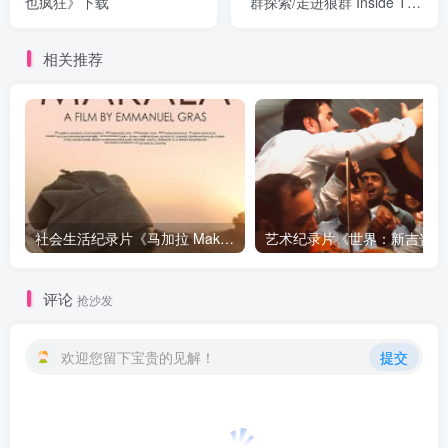
也疯狂》下载
群探索/走进狼群 Inside The
Wolf Pack》下载
相关推荐
社会生活纪录片《马加拉 Makala》下载
艺术纪
评论
抢沙发
欢迎您留下宝贵的见解！
提交