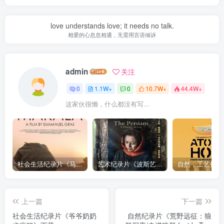
love understands love; it needs no talk.
相爱的心息息相通，无需用言语倾诉
admin
关注
0
1.1W+
0
10.7W+
44.4W+
这家伙很懒，什么都没有写...
社会生活纪录片《马加拉 Makala》下载
艺术纪录片《波斯艺术 Art of Persia》下载
上一篇
下一篇
社会生活纪录片《爷爷奶奶
自然纪录片《荒野远征：狼