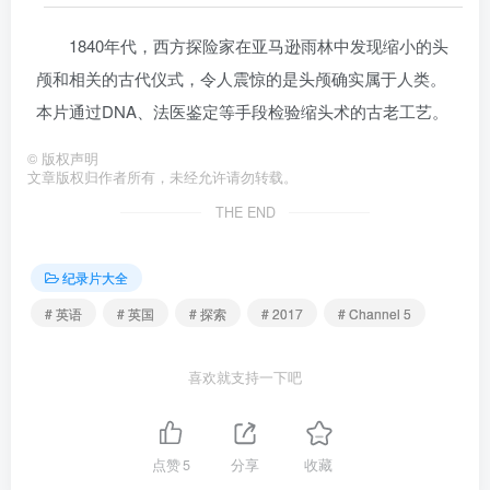
1840年代，西方探险家在亚马逊雨林中发现缩小的头
颅和相关的古代仪式，令人震惊的是头颅确实属于人类。
本片通过DNA、法医鉴定等手段检验缩头术的古老工艺。
©
版权声明
文章版权归作者所有，未经允许请勿转载。
THE END
纪录片大全
# 英语
# 英国
# 探索
# 2017
# Channel 5
喜欢就支持一下吧
点赞
5
分享
收藏