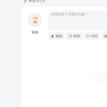
评论
抢沙发
昵称
昵称
表情
代码