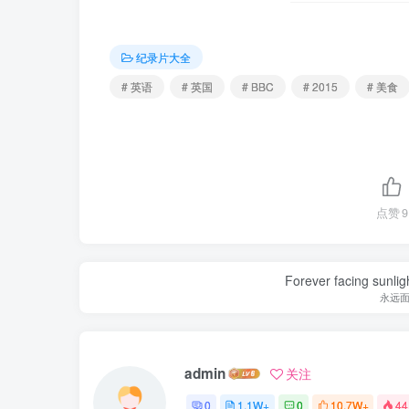
纪录片大全
# 英语
# 英国
# BBC
# 2015
# 美食
点赞
9
Forever facing sunlig
永远
admin
关注
0
1.1W+
0
10.7W+
44