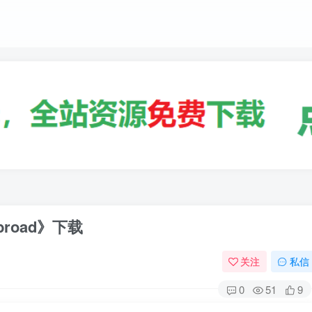
broad》下载
关注
私信
0
51
9