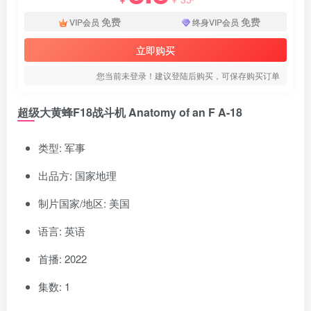
免费
免费
VIP会员
终身VIP会员
立即购买
您当前未登录！建议登陆后购买，可保存购买订单
超级大黄蜂F18战斗机 Anatomy of an F A-18
类型: 军事
出品方: 国家地理
制片国家/地区: 美国
语言: 英语
首播: 2022
集数: 1