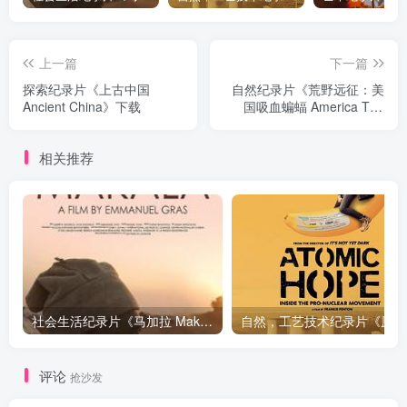
上一篇
下一篇
探索纪录片《上古中国
自然纪录片《荒野远征：美
Ancient China》下载
国吸血蝙蝠 America The
Wild: American Vampire》
下载
相关推荐
社会生活纪录片《马加拉 Makala》下载
自然，工
评论
抢沙发