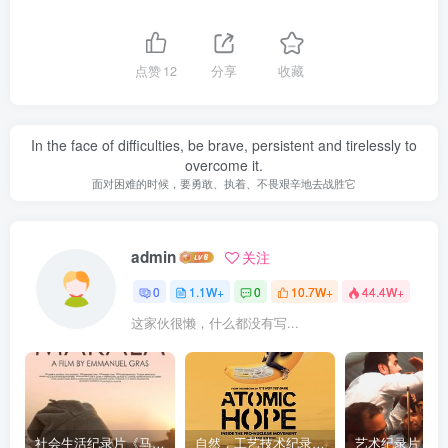
点赞
12
分享
收藏
In the face of difficulties, be brave, persistent and tirelessly to
overcome it.
面对困难的时候，要勇敢、执着、不畏艰辛地去战胜它
admin
关注
0
1.1W+
0
10.7W+
44.4W+
这家伙很懒，什么都没有写...
社会生活纪录片《马加拉 Makala》下载
自然，工艺技术纪录片《原子能的希望 Atomic Hope – Inside the Pro-Nuclear Movement》下载