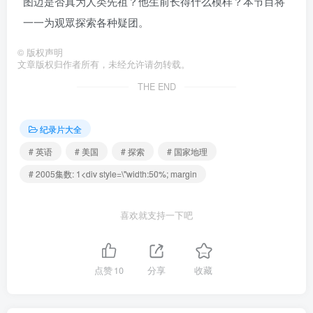
图迈是否真为人类先祖？他生前长得什么模样？本节目将
一一为观眾探索各种疑团。
©
版权声明
文章版权归作者所有，未经允许请勿转载。
THE END
纪录片大全
# 英语
# 美国
# 探索
# 国家地理
# 2005集数: 1<div style=\"width:50%; margin
喜欢就支持一下吧
点赞
10
分享
收藏