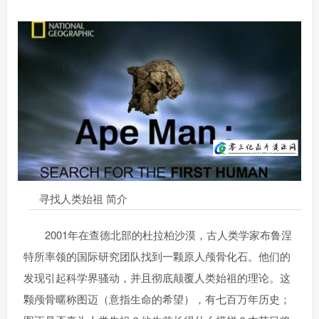
寻找人类始祖 简介
2001年在查德北部的杜拉柏沙漠，古人类学家布鲁涅
特所率领的国际研究团队找到一颗原人颅骨化石。他们的
发现引起科学界骚动，并且彻底颠覆人类始祖的理论。这
颗颅骨暱称图迈（意指生命的希望），有七百万年历史；