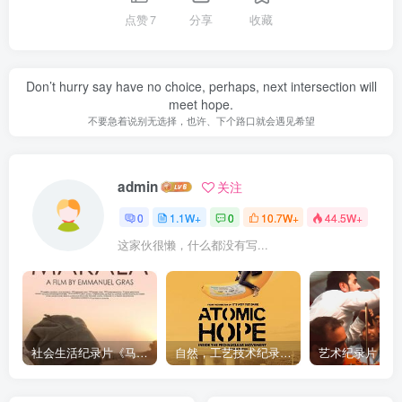
点赞
7
分享
收藏
Don’t hurry say have no choice, perhaps, next intersection will
meet hope.
不要急着说别无选择，也许、下个路口就会遇见希望
admin
关注
0
1.1W+
0
10.7W+
44.5W+
这家伙很懒，什么都没有写...
社会生活纪录片《马加拉 Makala》下载
自然，工艺技术纪录片《原子能的希望 Atomic Hope – Inside the Pro-Nuclear Movement》下载