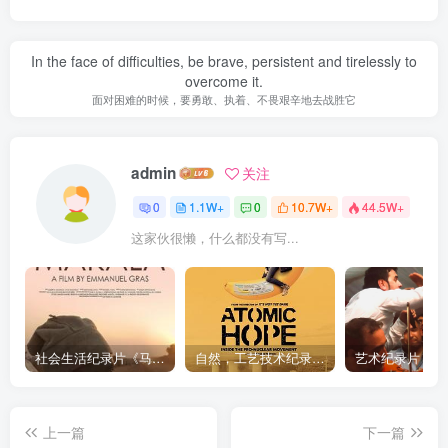
In the face of difficulties, be brave, persistent and tirelessly to
overcome it.
面对困难的时候，要勇敢、执着、不畏艰辛地去战胜它
admin
关注
0
1.1W+
0
10.7W+
44.5W+
这家伙很懒，什么都没有写...
社会生活纪录片《马加拉 Makala》下载
自然，工艺技术纪录片《原子能的希望 Atomic Hope – Inside the Pro-Nuclear Movement》下载
上一篇
下一篇