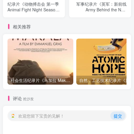
纪录片《动物搏击会 第一季
军事纪录片《英军：新前线
Animal Fight Night Season
Army Behind the New
1》下载
Frontlines》下载
相关推荐
社会生活纪录片《马加拉 Makala》下载
自然，工
评论
抢沙发
欢迎您留下宝贵的见解！
提交