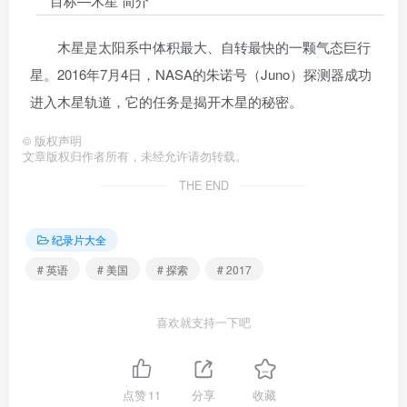
目标—木星 简介
木星是太阳系中体积最大、自转最快的一颗气态巨行
星。2016年7月4日，NASA的朱诺号（Juno）探测器成功
进入木星轨道，它的任务是揭开木星的秘密。
©
版权声明
文章版权归作者所有，未经允许请勿转载。
THE END
纪录片大全
# 英语
# 美国
# 探索
# 2017
喜欢就支持一下吧
点赞
11
分享
收藏