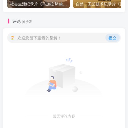
社会生活纪录片《马加拉 Makala》下载
自然，工
评论
抢沙发
欢迎您留下宝贵的见解！
提交
暂无评论内容