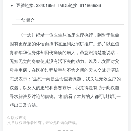
豆瓣链接: 33401696 IMDb链接: tt11866986
一念 简介
《一念》纪录一位医生从临床医疗执行，到对于生命
因有更深层的体悟而撰书甚至到处演讲推广。影片以正值
青春年华但身体却因伤瘫痪的病人，虽意识清楚能说话，
无知无觉的身躯使其没有活下去的动力。以及儿女面对父
母生重病，在医护过程放手与不舍之间的天人交战导演陈
志汉表示：“生死一向是生命重要课题，我关注无效医疗的
议题，以及人的思维和喜怒哀乐，我觉得是有助于此议题
寻求解决及讨论的借镜。”相信看了本片的人都可以找到一
些出口及方法。
©
版权声明
文章版权归作者所有，未经允许请勿转载。