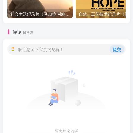
社会生活纪录片《马加拉 Makala》下载
自然，工
评论
抢沙发
欢迎您留下宝贵的见解！
提交
暂无评论内容