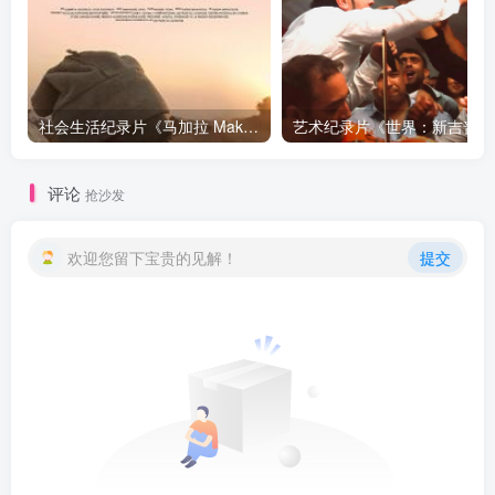
社会生活纪录片《马加拉 Makala》下载
艺术纪
评论
抢沙发
欢迎您留下宝贵的见解！
提交