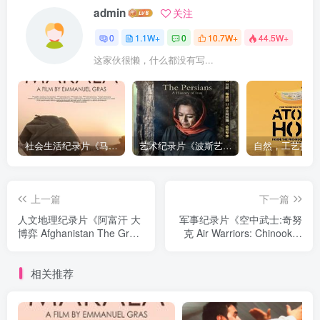
admin
关注
0
1.1W+
0
10.7W+
44.5W+
这家伙很懒，什么都没有写...
社会生活纪录片《马加拉 Makala》下载
艺术纪录片《波斯艺术 Art of Persia》下载
上一篇
下一篇
人文地理纪录片《阿富汗 大
军事纪录片《空中武士:奇努
博弈 Afghanistan The Great
克 Air Warriors: Chinook》
Game》下载
下载
相关推荐