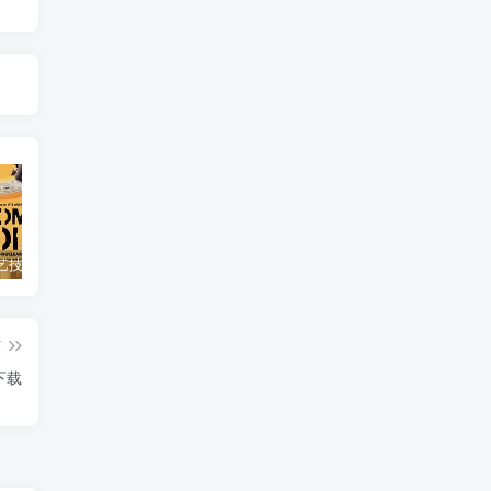
自然，工艺技术纪录片《原子能的希望 Atomic Hope – Inside the Pro-Nuclear Movement》下载
艺术纪录片《世界：新吉普赛之王 This World: The New Gypsy Kings》下载
自然纪录片《沙漠生存者：阿拉伯狼 Desert Survivors: The Arabian Wolf》下载
篇
》下载