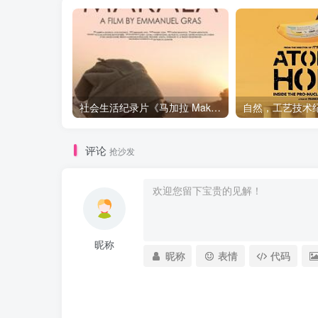
社会生活纪录片《马加拉 Makala》下载
评论
抢沙发
昵称
昵称
表情
代码