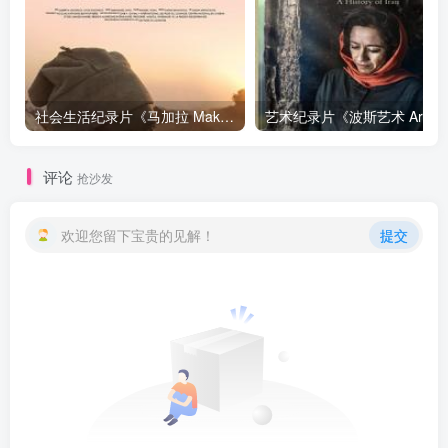
社会生活纪录片《马加拉 Makala》下载
艺
评论
抢沙发
欢迎您留下宝贵的见解！
提交