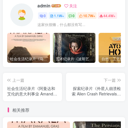
admin
关注
0
1.1W+
0
10.7W+
44.4W+
这家伙很懒，什么都没有写...
社会生活纪录片《马加拉 Makala》下载
艺术纪录片《波斯艺术 Art of Persia》下载
上一篇
下一篇
社会生活纪录片《阿曼达和
探索纪录片《外星人崩溃检
艾伦的意大利事业 Amanda
索 Alien Crash Retrievals》
& Alan's Italian Job》下载
下载
相关推荐