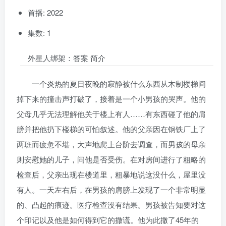
首播: 2022
集数: 1
外星人绑架：答案 简介
一个炎热的夏日夜晚的寂静被什么东西从木制楼梯间
掉下来的撞击声打破了，接着是一个小男孩的哭声。他的
父母几乎无法理解他关于楼上有人……有东西碰了他的肩
膀并把他扔下楼梯的可怕叙述。他的父亲因在钢铁厂上了
两班而疲惫不堪，大声地爬上台阶去调查，而男孩的母亲
则安慰她的儿子，问他是否受伤。在对房间进行了粗略的
检查后，父亲出现在楼道里，粗暴地说这没什么，屋里没
有人。一天左右后，在男孩的肩膀上发现了一个非常明显
的、凸起的痕迹。医疗检查没有结果。男孩被告知要对这
个印记以及他是如何得到它的撒谎。他为此撒了45年的