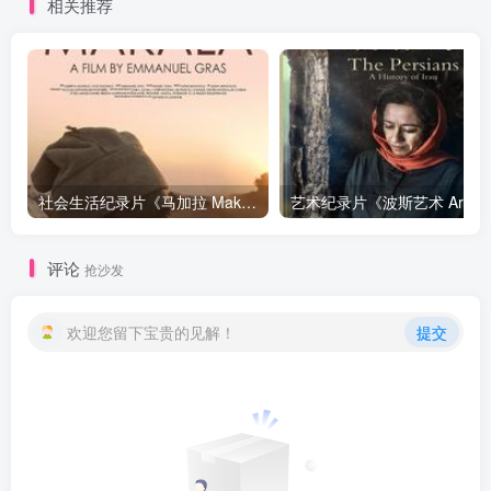
相关推荐
社会生活纪录片《马加拉 Makala》下载
艺
评论
抢沙发
欢迎您留下宝贵的见解！
提交