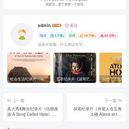
我爱你，爱了整整一个曾经
admin
关注
0
1.1W+
0
10.7W+
44.4W+
这家伙很懒，什么都没有写...
社会生活纪录片《马加拉 Makala》下载
艺术纪录片《波斯艺术 Art of Persia》下载
上一篇
下一篇
真人秀&舞台纪录片《仇恨摇
探索纪录片《外星人在五角
滚 A Song Called Hate》下
大楼 Aliens at the
载
Pentagon》下载