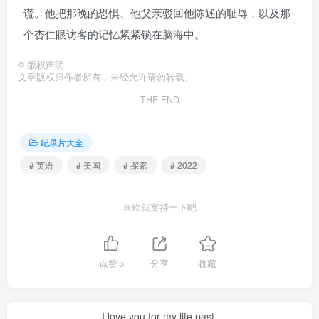
谎。他把那晚的恐惧、他父亲驳回他陈述的耻辱，以及那
个杏仁眼访客的记忆紧紧锁在脑海中。
©
版权声明
文章版权归作者所有，未经允许请勿转载。
THE END
纪录片大全
# 英语
# 美国
# 探索
# 2022
喜欢就支持一下吧
点赞
5
分享
收藏
I love you for my life past.