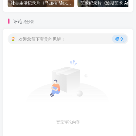
社会生活纪录片《马加拉 Makala》下载
艺
评论
抢沙发
欢迎您留下宝贵的见解！
提交
暂无评论内容