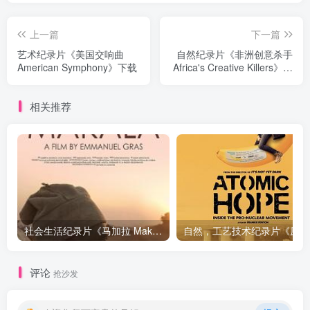
上一篇
下一篇
艺术纪录片《美国交响曲
自然纪录片《非洲创意杀手
American Symphony》下载
Africa's Creative Killers》下
载
相关推荐
社会生活纪录片《马加拉 Makala》下载
自然，工
评论
抢沙发