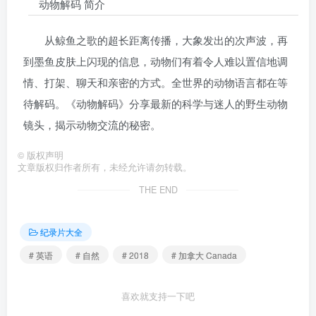
动物解码 简介
从鲸鱼之歌的超长距离传播，大象发出的次声波，再
到墨鱼皮肤上闪现的信息，动物们有着令人难以置信地调
情、打架、聊天和亲密的方式。全世界的动物语言都在等
待解码。《动物解码》分享最新的科学与迷人的野生动物
镜头，揭示动物交流的秘密。
©
版权声明
文章版权归作者所有，未经允许请勿转载。
THE END
纪录片大全
# 英语
# 自然
# 2018
# 加拿大 Canada
喜欢就支持一下吧