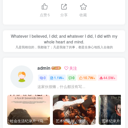
点赞
5
分享
收藏
Whatever I believed, I did; and whatever I did, I did with my
whole heart and mind.
凡是我相信的，我都做了；凡是我做了的事，都是全身心地投入去做的
admin
关注
0
1.1W+
0
10.7W+
44.5W+
这家伙很懒，什么都没有写...
社会生活纪录片《马加拉 Makala》下载
艺术纪录片《世界：新吉普赛之王 This World: The New Gypsy Kings》下载