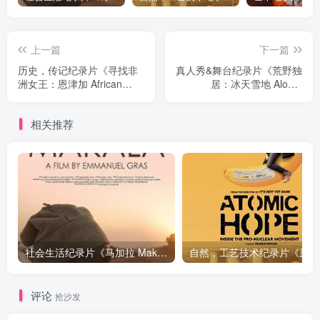
上一篇
下一篇
历史，传记纪录片《寻找非
真人秀&舞台纪录片《荒野独
洲女王：恩津加 African
居：冰天雪地 Alone:
Queens: Njinga》下载
Frozen》下载
相关推荐
社会生活纪录片《马加拉 Makala》下载
自然，工
评论
抢沙发