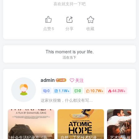
喜欢就支持一下吧
点赞
5
分享
收藏
This moment is your life.
活在当下
admin
关注
0
1.1W+
0
10.7W+
44.3W+
这家伙很懒，什么都没有写...
社会生活纪录片《马加拉 Makala》下载
自然，工艺技术纪录片《原子能的希望 Atomic Hope – Inside the Pro-Nuclear Movement》下载