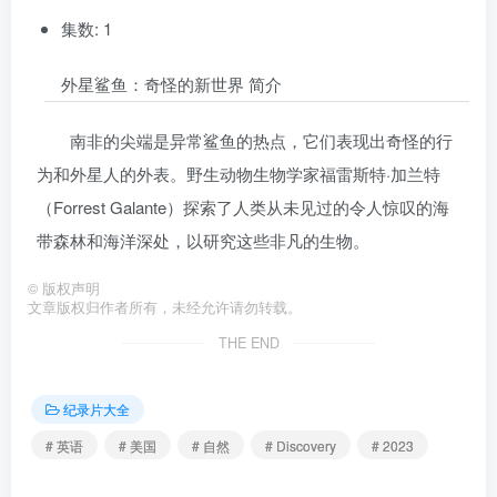
集数: 1
外星鲨鱼：奇怪的新世界 简介
南非的尖端是异常鲨鱼的热点，它们表现出奇怪的行
为和外星人的外表。野生动物生物学家福雷斯特·加兰特
（Forrest Galante）探索了人类从未见过的令人惊叹的海
带森林和海洋深处，以研究这些非凡的生物。
©
版权声明
文章版权归作者所有，未经允许请勿转载。
THE END
纪录片大全
# 英语
# 美国
# 自然
# Discovery
# 2023