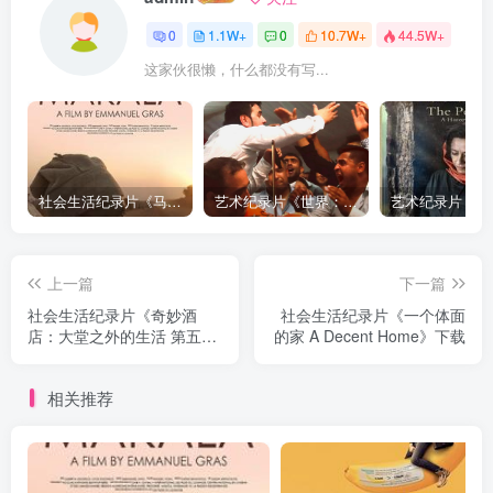
0
1.1W+
0
10.7W+
44.5W+
这家伙很懒，什么都没有写...
社会生活纪录片《马加拉 Makala》下载
艺术纪录片《世界：新吉普赛之王 This World: The New Gypsy Kings》下载
上一篇
下一篇
社会生活纪录片《奇妙酒
社会生活纪录片《一个体面
店：大堂之外的生活 第五季
的家 A Decent Home》下载
全7集 Amazing Hotels: Life
Beyond The Lobby》下载
相关推荐