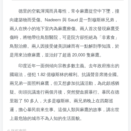
德里的空氣渾濁而具毒性，常令麻鷹從空中下墜，撞
向建築物而受傷。Nadeem 與 Saud 是一對穆斯林兄弟，
兩人在狹小的地下室內為麻鷹療傷。兩人首次發現麻鷹受
傷時，將牠帶往鳥類醫院，可是院方卻拒絕為「非素食」
鳥類治療。兩人因接受健美訓練而有一點解剖學知識，於
是用來治療麻鷹，並治好了超過 20,000 隻麻鷹。
印度近年一面倒傾向宗教多數主義。去年政府推出的
國籍法，侵犯 1.82 億穆斯林的權利。抗議聲音席捲全國。
兩兄弟一面照料麻鷹，但又想參加抗議活動，為此頗感猶
疑。街頭抗議進行兩個月後，突然變血腥暴行。暴民在德
里殺了 50 多人，大多是穆斯林。兩兄弟晚上在四鄰巡
邏，擔心暴民前來生事。這個人類與麻鷹的故事，講出世
上最危險的城市不為人知的生活面貌。
©
版权声明