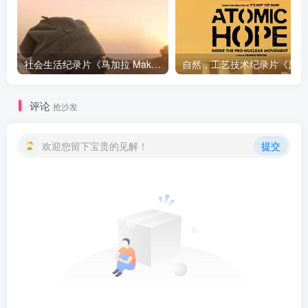
社会生活纪录片《马加拉 Makala》下载
自然，工
评论
抢沙发
欢迎您留下宝贵的见解！
提交