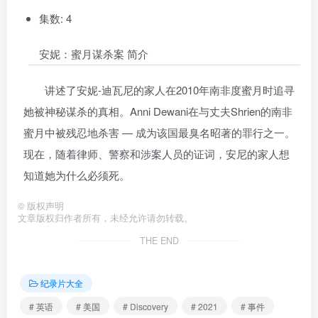
集数: 4
安妮：蜜月谋杀案 简介
讲述了安妮-迪瓦尼的家人在2010年南非度蜜月时追寻
她被神秘谋杀的真相。Anni Dewani在与丈夫Shrien的南非
蜜月中被残忍地杀害 — 成为该国最臭名昭著的罪行之一。
现在，随着律师、警察和涉案人员的证词，安尼的家人想
知道她为什么必须死。
©
版权声明
文章版权归作者所有，未经允许请勿转载。
THE END
纪录片大全
# 英语
# 美国
# Discovery
# 2021
# 事件