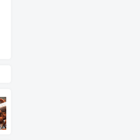
艺术纪录片《世界：新吉普赛之王 This World: The New Gypsy Kings》下载
艺术纪录片《波斯艺术 Art of Persia》下载
自然纪录片《沙漠生存者：阿拉伯狼 Desert Survivors: The Arabian Wolf》下载