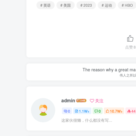
# 英语
# 美国
# 2023
# 运动
# HBO
点赞
8
The reason why a great man 
伟人之所
admin
关注
0
1.1W+
0
10.7W+
44
这家伙很懒，什么都没有写...