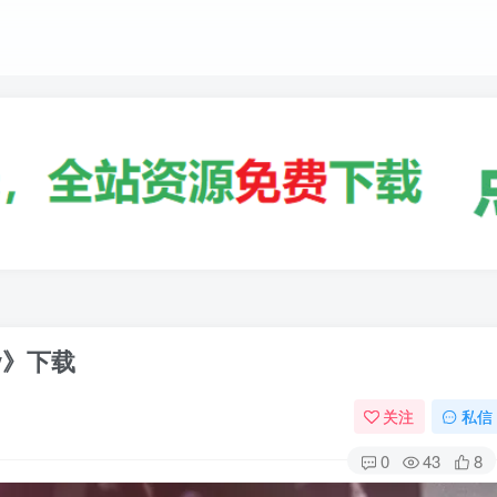
ty》下载
关注
私信
0
43
8