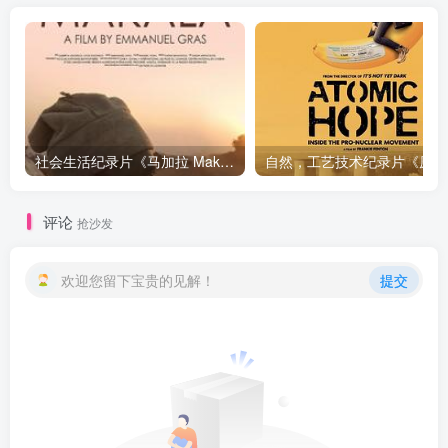
社会生活纪录片《马加拉 Makala》下载
自然，工
评论
抢沙发
欢迎您留下宝贵的见解！
提交