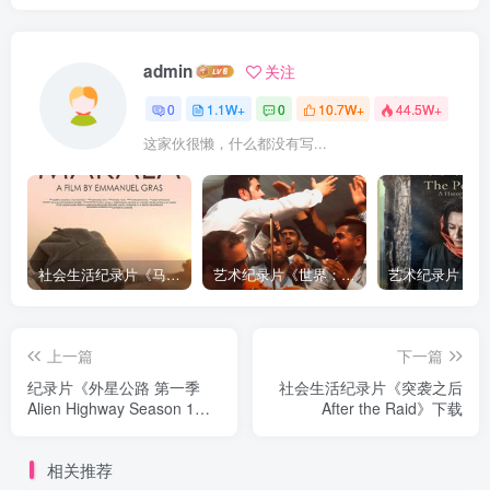
admin
关注
0
1.1W+
0
10.7W+
44.5W+
这家伙很懒，什么都没有写...
社会生活纪录片《马加拉 Makala》下载
艺术纪录片《世界：新吉普赛之王 This World: The New Gypsy Kings》下载
上一篇
下一篇
纪录片《外星公路 第一季
社会生活纪录片《突袭之后
Alien Highway Season 1》
After the Raid》下载
下载
相关推荐