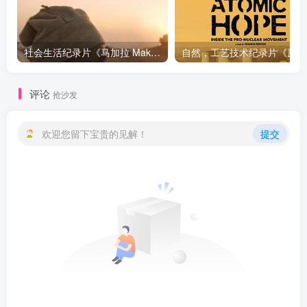
社会生活纪录片《马加拉 Makala》下载
自然，工
评论
抢沙发
欢迎您留下宝贵的见解！
提交