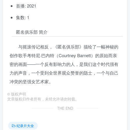
首播: 2021
集数: 1
匿名俱乐部 简介
与摇滚传记相反，《匿名俱乐部》描绘了一幅神秘的
创作歌手考特尼·巴内特（Courtney Barnett）的原始而亲
密的画面——一个反有影响力的人，是我们这个时代强有
力的声音，一个受到全世界观众赞誉的隐士，一个与自己
冲突的坚强女艺术家。
©
版权声明
文章版权归作者所有，未经允许请勿转载。
THE END
纪录片大全