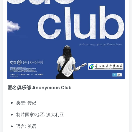
匿名俱乐部 Anonymous Club
类型: 传记
制片国家/地区: 澳大利亚
语言: 英语