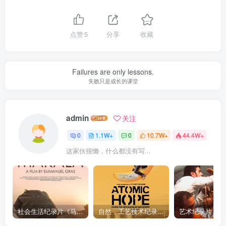
点赞
5
分享
收藏
Failures are only lessons.
失败只是成长的课堂
admin
关注
0
1.1W+
0
10.7W+
44.4W+
这家伙很懒，什么都没有写...
社会生活纪录片《马加拉 Makala》下载
自然，工艺技术纪录片《原子能的希望 Atomic Hope – Inside the Pro-Nuclear Movement》下载