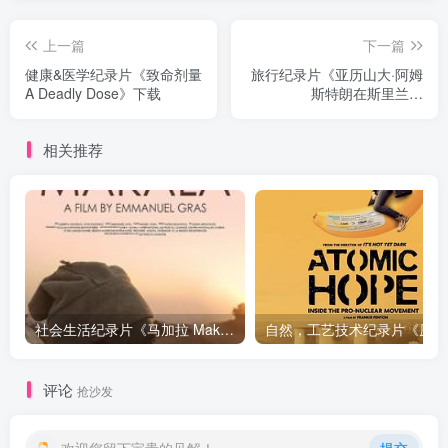
上一篇
下一篇
健康&医学纪录片《致命剂量
旅行纪录片《亚历山大·阿姆
A Deadly Dose》下载
斯特朗在斯里兰卡
Alexander Armstrong in Sri
Lanka》下载
相关推荐
社会生活纪录片《马加拉 Makala》下载
自然，工
评论
抢沙发