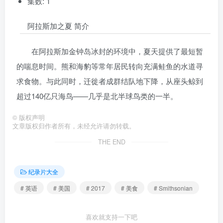
集数: 1
阿拉斯加之夏 简介
在阿拉斯加金钟岛冰封的环境中，夏天提供了最短暂
的喘息时间。熊和海豹等常年居民转向充满鲑鱼的水道寻
求食物。与此同时，迁徙者成群结队地下降，从座头鲸到
超过140亿只海鸟——几乎是北半球鸟类的一半。
©
版权声明
文章版权归作者所有，未经允许请勿转载。
THE END
纪录片大全
# 英语
# 美国
# 2017
# 美食
# Smithsonian
喜欢就支持一下吧