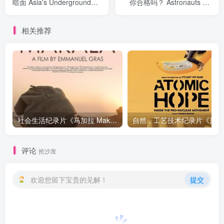
暗面 Asia's Underground》
你合格吗？ Astronauts Do
下载
You Have What It Takes》
下载
相关推荐
社会生活纪录片《马加拉 Makala》下载
自然，工
评论
抢沙发
欢迎您留下宝贵的见解！
提交