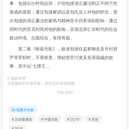
事、包拯出仕时明志诗，介绍包拯清正廉洁刚正不阿个性
形成的原因；通过包拯家训以及包氏后人对他的怀念，突
出包拯的清正廉洁的家风与精神至今仍有深刻影响；通过
同时代的官员刘筠对他的影响，呈现北宋仁宗时代的社会
政治环境。点面结合，有理有据。
第二集《铁面无私》，叙述包拯任监察御史及开封府
尹等官职时，不畏权贵，弹劾贪官污吏及皇亲国戚的故
事，其中以“七弹王…
©
版权声明
文章版权归作者所有，未经允许请勿转载。
THE END
纪录片大全
# 汉语普通话
# 中国大陆
# CCTV
# 历史
# 2016