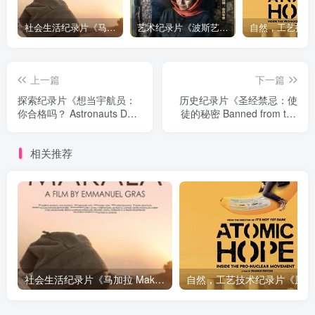
社会生活纪录片《马加拉 Makala》下载
艺术纪录片《波斯艺术 Art of Persia》下载
上一篇
下一篇
探索纪录片《想当宇航员：
历史纪录片《圣经禁忌：使
你合格吗？ Astronauts Do
徒的秘密 Banned from the
You Have What It Takes》
Bible Secrets of the
下载
Apostles》下载
相关推荐
社会生活纪录片《马加拉 Makala》下载
自然，工