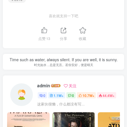
喜欢就支持一下吧
点赞
13
分享
收藏
Time such as water, always silent. If you are well, it is sunny.
时光如水，总是无言。若你安好，便是晴天
admin
关注
0
1.1W+
0
10.7W+
44.4W+
这家伙很懒，什么都没有写...