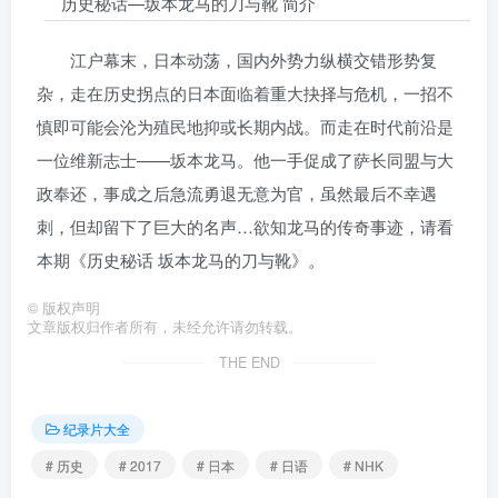
历史秘话—坂本龙马的刀与靴 简介
江户幕末，日本动荡，国内外势力纵横交错形势复
杂，走在历史拐点的日本面临着重大抉择与危机，一招不
慎即可能会沦为殖民地抑或长期内战。而走在时代前沿是
一位维新志士——坂本龙马。他一手促成了萨长同盟与大
政奉还，事成之后急流勇退无意为官，虽然最后不幸遇
刺，但却留下了巨大的名声…欲知龙马的传奇事迹，请看
本期《历史秘话 坂本龙马的刀与靴》。
©
版权声明
文章版权归作者所有，未经允许请勿转载。
THE END
纪录片大全
# 历史
# 2017
# 日本
# 日语
# NHK