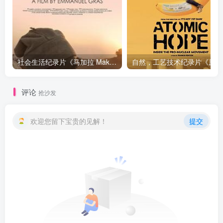
社会生活纪录片《马加拉 Makala》下载
自然，工
评论
抢沙发
欢迎您留下宝贵的见解！
提交