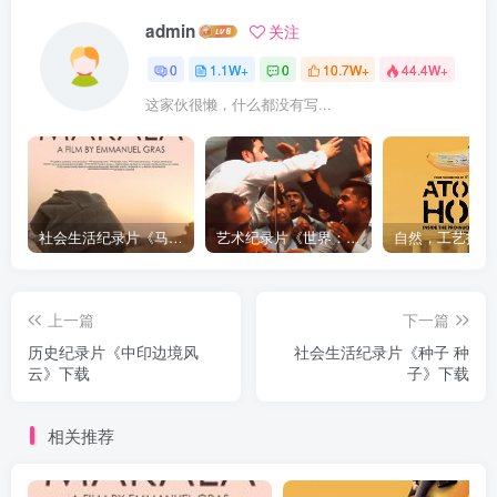
admin
关注
0
1.1W+
0
10.7W+
44.4W+
这家伙很懒，什么都没有写...
社会生活纪录片《马加拉 Makala》下载
艺术纪录片《世界：新吉普赛之王 This World: The New Gypsy Kings》下载
上一篇
下一篇
历史纪录片《中印边境风
社会生活纪录片《种子 种
云》下载
子》下载
相关推荐