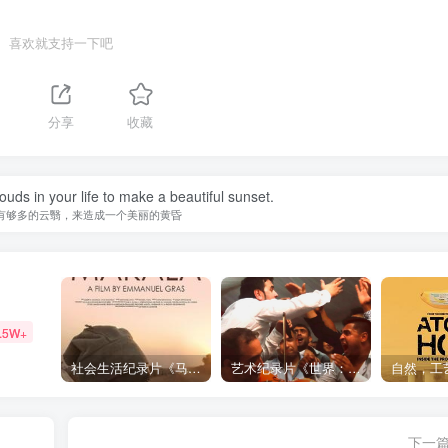
喜欢就支持一下吧
1
分享
收藏
uds in your life to make a beautiful sunset.
有够多的云翳，来造成一个美丽的黄昏
.5W+
社会生活纪录片《马加拉 Makala》下载
艺术纪录片《世界：新吉普赛之王 This World: The New Gypsy Kings》下载
下一