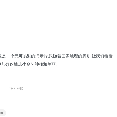
008》这是一个无可挑剔的演示片,跟随着国家地理的脚步,让我们看看
更加领略地球生命的神秘和美丽.
THE END
08