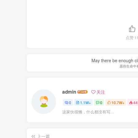
点赞
1
May there be enough clo
愿你生命中
admin
关注
0
1.1W+
0
10.7W+
44
这家伙很懒，什么都没有写...
上一篇