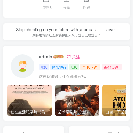
点赞
8
分享
收藏
Stop cheating on your future with your past... it's over.
别再用你的过去欺骗你的未来，过去已经过去了
admin
关注
0
1.1W+
0
10.7W+
44.5W+
这家伙很懒，什么都没有写...
社会生活纪录片《马加拉 Makala》下载
艺术纪录片《世界：新吉普赛之王 This World: The New Gypsy Kings》下载