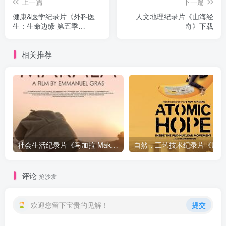
上一篇
下一篇
健康&医学纪录片《外科医
人文地理纪录片《山海经
生：生命边缘 第五季
奇》下载
Surgeons: At the Edge of
Life Season 5》下载
相关推荐
社会生活纪录片《马加拉 Makala》下载
自然，工
评论
抢沙发
欢迎您留下宝贵的见解！
提交