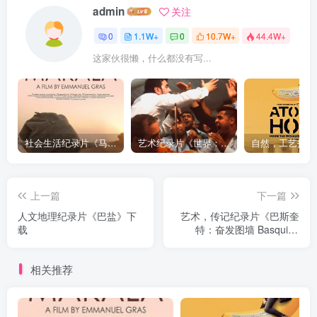
admin
关注
0
1.1W+
0
10.7W+
44.4W+
这家伙很懒，什么都没有写...
社会生活纪录片《马加拉 Makala》下载
艺术纪录片《世界：新吉普赛之王 This World: The New Gypsy Kings》下载
上一篇
下一篇
人文地理纪录片《巴盐》下
艺术，传记纪录片《巴斯奎
载
特：奋发图墙 Basquiat:
Rage to Riches》下载
相关推荐