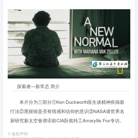
探索者—新常态 简介
本片分为三部分①Ken Duckworth医生谈精神疾病新
疗法②黑猩猩是否有情感和信仰的意识③NASA请世界名
厨研究新太空食谱④前CIA卧底特工Amaryllis Fox专访。
©
版权声明