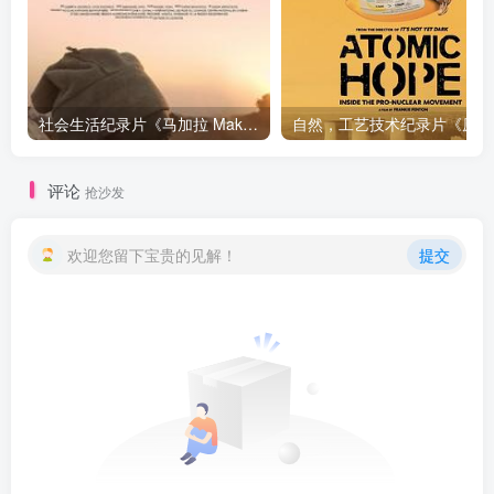
社会生活纪录片《马加拉 Makala》下载
自然，工
评论
抢沙发
欢迎您留下宝贵的见解！
提交