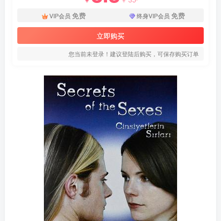
免费
免费
VIP会员
终身VIP会员
立即购买
您当前未登录！建议登陆后购买，可保存购买订单