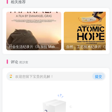
相关推荐
社会生活纪录片《马加拉 Makala》下载
自然，工
评论
抢沙发
欢迎您留下宝贵的见解！
提交