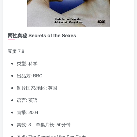
两性奥秘 Secrets of the Sexes
豆瓣 7.8
类型: 科学
出品方: BBC
制片国家/地区: 英国
语言: 英语
首播: 2004
集数: 3 单集片长: 50分钟
又名: The Secrets of the Sex Gods