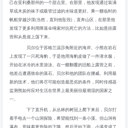
己在亚利桑那州的一个甜点里。在那里，他发现通过装满
草或木炭的袜子或吸管过滤的水味道更好。乘一艘临时的
帆船穿越沙漠(当然，直到他坠毁)，直奔山区，在那里他
发现了更多利用降落伞绳索对抗死亡的方法，比如悬挂露
营和从悬崖上荡下来。
贝尔位于苏格兰温莎角附近的海岸。小熊在岩石
上发现了一只死海豹，于是他用海豹皮做了一件潜水服，
开始在冰冷的水里游泳。在一艘翻覆的旧船上露营之前，
他差点遭遇致命的落石。贝尔和他的团队在挪威。利用最
新的技术，他们将尽可能创造最恶劣的条件，同时传感器
监测熊如何应对生活在世界上最美丽但最潮湿的国家之
一。
下了直升机，从丛林的树冠上爬下来后，贝尔打
着手电去一个山洞探险，希望能找到一条小溪。但山涧有
瀑布，意味着更危险的下降。然后开始下雨，小溪变成了