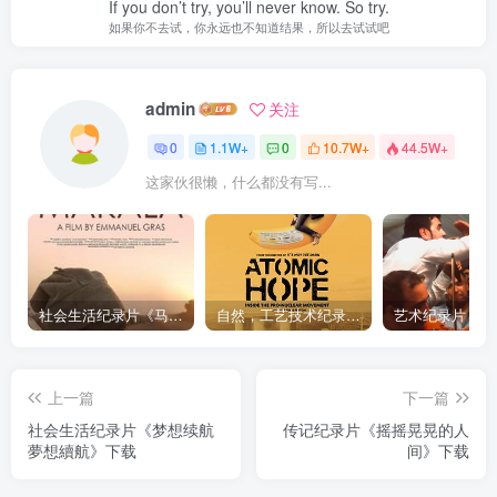
If you don’t try, you’ll never know. So try.
如果你不去试，你永远也不知道结果，所以去试试吧
admin
关注
0
1.1W+
0
10.7W+
44.5W+
这家伙很懒，什么都没有写...
社会生活纪录片《马加拉 Makala》下载
自然，工艺技术纪录片《原子能的希望 Atomic Hope – Inside the Pro-Nuclear Movement》下载
上一篇
下一篇
社会生活纪录片《梦想续航
传记纪录片《摇摇晃晃的人
夢想續航》下载
间》下载