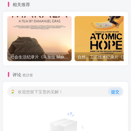
相关推荐
社会生活纪录片《马加拉 Makala》下载
自然，工
评论
抢沙发
欢迎您留下宝贵的见解！
提交