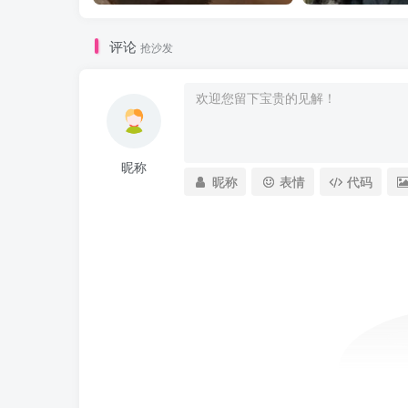
评论
抢沙发
昵称
昵称
表情
代码