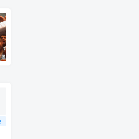
艺术纪录片《世界：新吉普赛之王 This World: The New Gypsy Kings》下载
自然纪录片《沙漠生存者：阿拉伯狼 Desert Survivors: The Arabian Wolf》下载
论