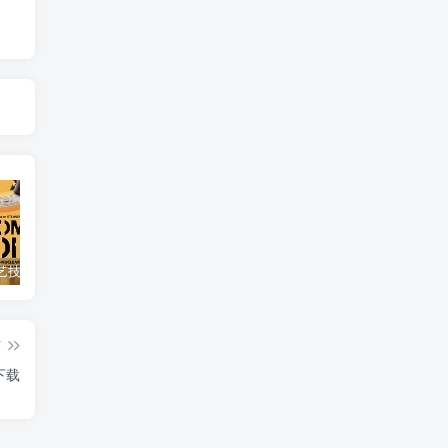
自然，工艺技术纪录片《原子能的希望 Atomic Hope – Inside the Pro-Nuclear Movement》下载
艺术纪录片《世界：新吉普赛之王 This World: The New Gypsy Kings》下载
自然纪录片《沙漠生存者：阿拉伯狼 Desert Survivors: The Arabian Wolf》下载
篇
》下载