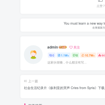
点赞
7
You must learn a new way t
在掌握新
admin
关注
0
1.1W+
0
10.7W+
44
这家伙很懒，什么都没有写...
上一篇
社会生活纪录片《叙利亚的哭声 Cries from Syria》下载