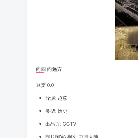
向西 向远方
豆瓣 0.0
导演: 赵燕
类型: 历史
出品方: CCTV
制片国家/地区: 中国大陆