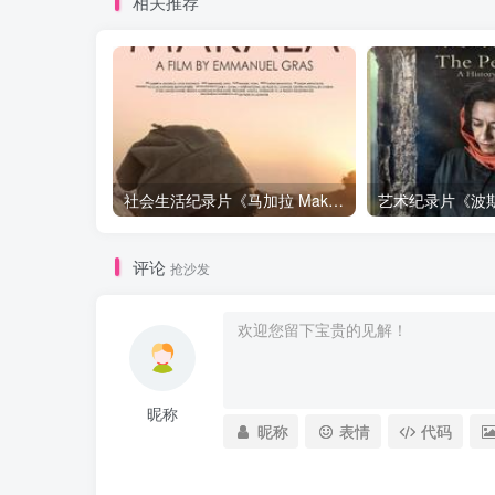
相关推荐
社会生活纪录片《马加拉 Makala》下载
评论
抢沙发
昵称
昵称
表情
代码