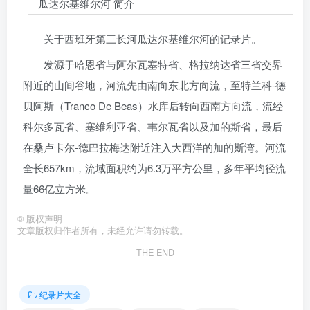
瓜达尔基维尔河 简介
关于西班牙第三长河瓜达尔基维尔河的记录片。
发源于哈恩省与阿尔瓦塞特省、格拉纳达省三省交界
附近的山间谷地，河流先由南向东北方向流，至特兰科-德
贝阿斯（Tranco De Beas）水库后转向西南方向流，流经
科尔多瓦省、塞维利亚省、韦尔瓦省以及加的斯省，最后
在桑卢卡尔-德巴拉梅达附近注入大西洋的加的斯湾。河流
全长657km，流域面积约为6.3万平方公里，多年平均径流
量66亿立方米。
©
版权声明
文章版权归作者所有，未经允许请勿转载。
THE END
纪录片大全