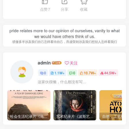
点赞
7
分享
收藏
pride relates more to our opinion of ourselves, vanity to what
we would have others think of us.
骄傲多半涉及我们自己怎样看待自己，而虚荣则涉及我们想别人怎样看我们
admin
关注
0
1.1W+
0
10.7W+
44.5W+
这家伙很懒，什么都没有写...
社会生活纪录片《马加拉 Makala》下载
艺术纪录片《波斯艺术 Art of Persia》下载