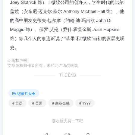
Joey Slotnick 饰）；微软公司的创办人，学生时代的比尔·
盖兹（安东尼·迈克尔·豪尔 Anthony Michael Hall 饰）、他
的高中朋友史蒂夫·包尔摩（约翰·迪·玛吉欧 John Di
Maggio 饰）、保罗·艾伦（乔什·霍普金斯 Josh Hopkins
饰）等几个人的事迹诉说了”苹果”和“微软”当初的发展史崛
史。
©
版权声明
文章版权归作者所有，未经允许请勿转载。
THE END
纪录片大全
# 英语
# 美国
# 商业金融
# 1999
喜欢就支持一下吧