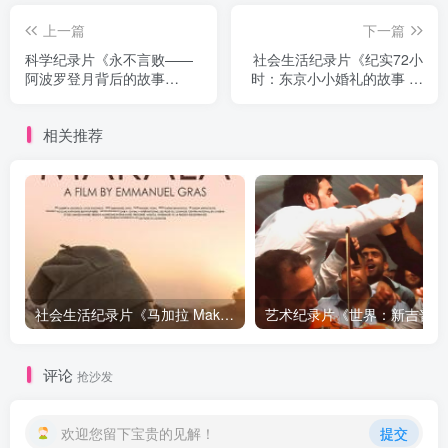
上一篇
下一篇
科学纪录片《永不言败——
社会生活纪录片《纪实72小
阿波罗登月背后的故事
时：东京小小婚礼的故事 ド
Failure Is Not an Option》
キュメント72時間「小さな
下载
ウエディングストーリ
相关推荐
ー」》下载
社会生活纪录片《马加拉 Makala》下载
艺术纪
评论
抢沙发
欢迎您留下宝贵的见解！
提交