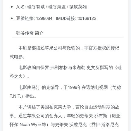
又名: 硅谷有贼 / 硅谷海盗 / 微软英雄
豆瓣链接: 1298084 IMDb链接: tt0168122
硅谷传奇 简介
本剧是部描述苹果公司与微软的，非官方授权的传记
式电影。
电影改编自保罗·弗列柏格与米迦勒·史文所撰写的《硅
谷之火》。
电影由马汀·伯克编导，于1999年在透纳电视网（简称
T.N.T.）播出。
本片讲述了美国柏克莱大学，言论自由运动时期的故
事。通过苹果公司的创办人，年轻的史蒂夫·乔布斯（诺亚·
怀尔 Noah Wyle 饰）与史蒂夫·沃兹尼克（乔伊·斯洛尼克