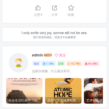
点赞
8
分享
收藏
I only smile very joy, sorrow will not be see.
我只有笑的很欢，忧伤才不会被看穿
admin
关注
0
1.1W+
0
10.7W+
44.4W+
这家伙很懒，什么都没有写...
社会生活纪录片《马加拉 Makala》下载
自然，工艺技术纪录片《原子能的希望 Atomic Hope – Inside the Pro-Nuclear Movement》下载