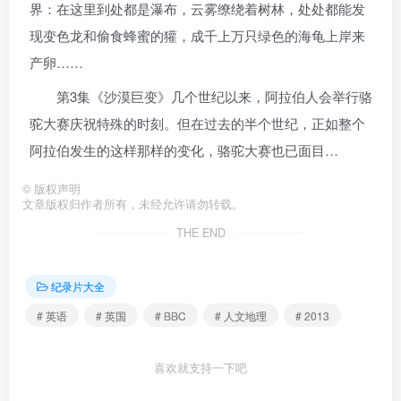
界：在这里到处都是瀑布，云雾缭绕着树林，处处都能发
现变色龙和偷食蜂蜜的獾，成千上万只绿色的海龟上岸来
产卵……
第3集《沙漠巨变》几个世纪以来，阿拉伯人会举行骆
驼大赛庆祝特殊的时刻。但在过去的半个世纪，正如整个
阿拉伯发生的这样那样的变化，骆驼大赛也已面目…
©
版权声明
文章版权归作者所有，未经允许请勿转载。
THE END
纪录片大全
# 英语
# 英国
# BBC
# 人文地理
# 2013
喜欢就支持一下吧