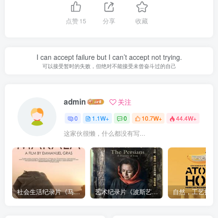
点赞
15
分享
收藏
I can accept failure but I can’t accept not trying.
可以接受暂时的失败，但绝对不能接受未曾奋斗过的自己
admin
关注
0
1.1W+
0
10.7W+
44.4W+
这家伙很懒，什么都没有写...
社会生活纪录片《马加拉 Makala》下载
艺术纪录片《波斯艺术 Art of Persia》下载