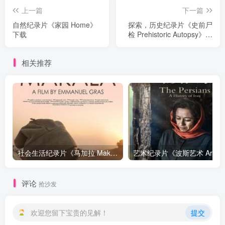
上一篇
下一篇
自然纪录片《家园 Home》
探索，历史纪录片《史前尸
下载
检 Prehistoric Autopsy》下
载
相关推荐
社会生活纪录片《马加拉 Makala》下载
艺
评论
抢沙发
欢迎您留下宝贵的见解！
提交