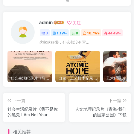
局
admin
关注
0
1.1W+
0
10.7W+
44.4W+
这家伙很懒，什么都没有写...
社会生活纪录片《马加拉 Makala》下载
自然，工艺技术纪录片《原子能的希望 Atomic Hope – Inside the Pro-Nuclear Movement》下载
上一篇
下一篇
社会生活纪录片《我不是你
人文地理纪录片《青海·我们
的黑鬼 I Am Not Your
的国家公园》下载
Negro》下载
相关推荐