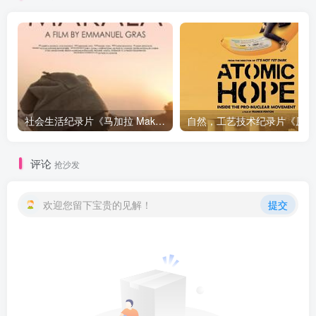
社会生活纪录片《马加拉 Makala》下载
自然，工
评论
抢沙发
欢迎您留下宝贵的见解！
提交