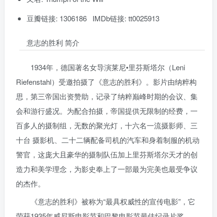
豆瓣链接: 1306186 IMDb链接: tt0025913
意志的胜利 简介
1934年，德国著名女导演莱尼•里芬斯塔尔（Leni
Riefenstahl）受邀拍摄了《意志的胜利》。影片由纳粹构
思，第三帝国出资赞助，记录了纳粹巅峰时期的会议、集
会和游行盛况。为配合拍摄，帝国提供无限制的经费，一
百多人的摄制组，无数的聚光灯，十六名一流摄影师、三
十台 摄影机、二十二辆配备司机的汽车和身着制服的机动
警官，这庞大且豪华的摄制队伍加上里芬斯塔尔天才的创
造力和美学理念，为影史奉上了一部最为完美也最受争议
的杰作。
《意志的胜利》被称为“最具权威性的宣传电影”，它
荣获1935年威尼斯电影节和巴黎电影节最佳纪录片奖。