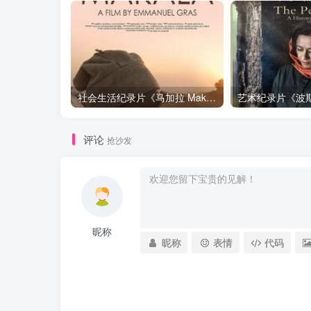
社会生活纪录片《马加拉 Makala》下载
评论
抢沙发
昵称
昵称
表情
代码