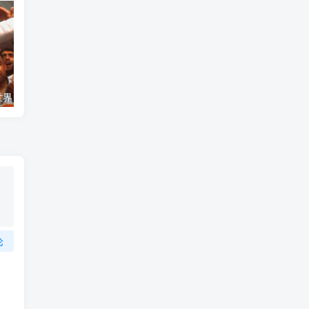
艺术纪录片《世界：新吉普赛之王 This World: The New Gypsy Kings》下载
自然纪录片《沙漠生存者：阿拉伯狼 Desert Survivors: The Arabian Wolf》下载
论