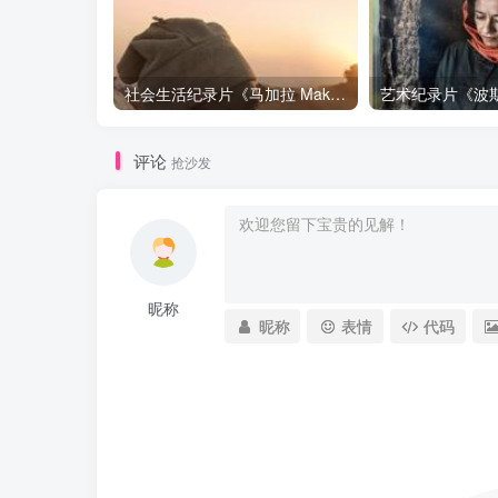
社会生活纪录片《马加拉 Makala》下载
评论
抢沙发
昵称
昵称
表情
代码