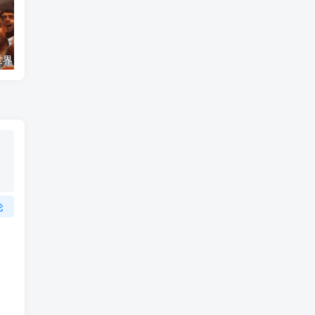
艺术纪录片《世界：新吉普赛之王 This World: The New Gypsy Kings》下载
自然纪录片《沙漠生存者：阿拉伯狼 Desert Survivors: The Arabian Wolf》下载
论