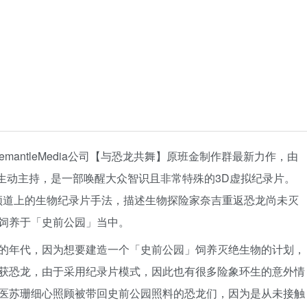
)为英国FremantleMedia公司【与恐龙共舞】原班金制作群最新力作，由
rven)生动主持，是一部唤醒大众智识且非常特殊的3D虚拟纪录片。
ry频道上的生物纪录片手法，描述生物探险家奈吉重返恐龙尚未灭
饲养于「史前公园」当中。
的年代，因为想要建造一个「史前公园」饲养灭绝生物的计划，
获恐龙，由于采用纪录片模式，因此也有很多险象环生的意外情
医苏珊细心照顾被带回史前公园照料的恐龙们，因为是从未接触