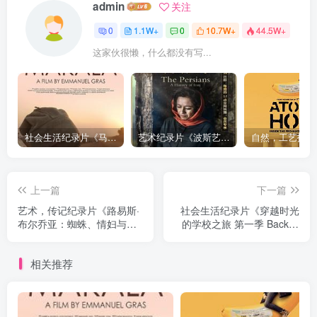
admin
关注
0
1.1W+
0
10.7W+
44.5W+
这家伙很懒，什么都没有写...
社会生活纪录片《马加拉 Makala》下载
艺术纪录片《波斯艺术 Art of Persia》下载
上一篇
下一篇
艺术，传记纪录片《路易斯·
社会生活纪录片《穿越时光
布尔乔亚：蜘蛛、情妇与橘
的学校之旅 第一季 Back in
子 Louise Bourgeois: The
Time for School Season
Spider, the Mistress and the
1》下载
相关推荐
Tangerine》下载