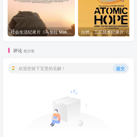
社会生活纪录片《马加拉 Makala》下载
自然，工
评论
抢沙发
欢迎您留下宝贵的见解！
提交